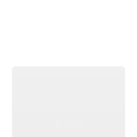
สล็อตเว็บตรง อันดับ 1 PG SLOT เกมใหม่ กำไรดี เว็บ
สล็อต RTP สูง 2026
ARALE99