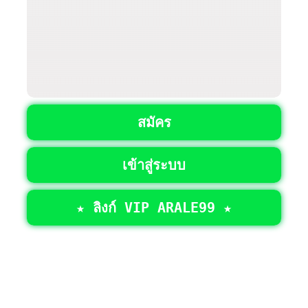
สมัคร
เข้าสู่ระบบ
★ ลิงก์ VIP ARALE99 ★
©2026 • สงวนลิขสิทธิ์ทั้งหมด >
ARALE99