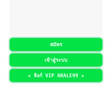
สมัคร
เข้าสู่ระบบ
★ ลิงก์ VIP ARALE99 ★
©2026 • สงวนลิขสิทธิ์ทั้งหมด >
ARALE99