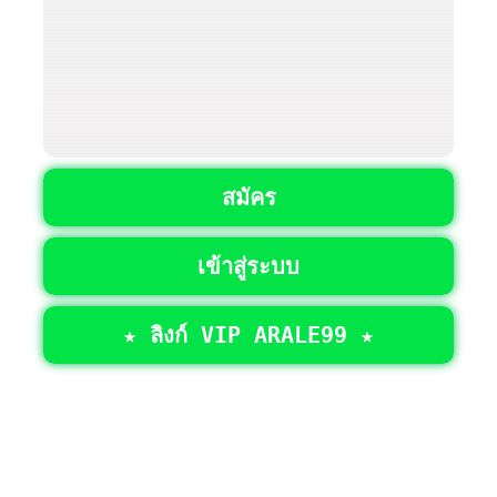
สมัคร
เข้าสู่ระบบ
★ ลิงก์ VIP ARALE99 ★
©2026 • สงวนลิขสิทธิ์ทั้งหมด >
ARALE99