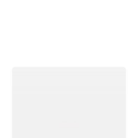
สล็อตเว็บตรง อันดับ 1 PG SLOT เกมใหม่ กำไรดี เว็บ
สล็อต RTP สูง 2026
ARALE99