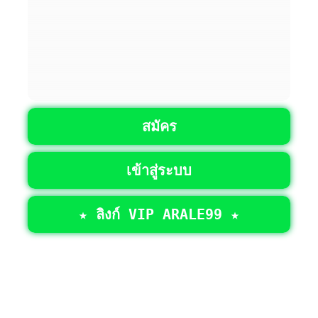
สมัคร
เข้าสู่ระบบ
★ ลิงก์ VIP ARALE99 ★
©2026 • สงวนลิขสิทธิ์ทั้งหมด >
ARALE99